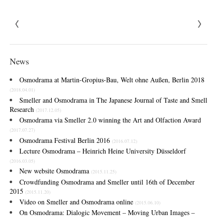
News
Osmodrama at Martin-Gropius-Bau, Welt ohne Außen, Berlin 2018
(2018.04.01)
Smeller and Osmodrama in The Japanese Journal of Taste and Smell
Research
(2017.12.05)
Osmodrama via Smeller 2.0 winning the Art and Olfaction Award
(2017.07.27)
Osmodrama Festival Berlin 2016
(2016.07.12)
Lecture Osmodrama – Heinrich Heine University Düsseldorf
(2016.03.05)
New website
Osmodrama
(2015.11.25)
Crowdfunding Osmodrama and Smeller until 16th of December
2015
(2015.11.20)
Video on Smeller and Osmodrama online
(2015.06.10)
On Osmodrama: Dialogic Movement – Moving Urban Images –