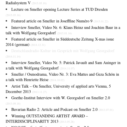
Radialsystem V
(2015.05.18)
Lecture on Smeller opening Lecture Series at TUD Dresden
(2015.05.16)
Featured article on Smeller in Josefffine Numéro 9
(2015.01.22)
Interview Smeller, Video Nr. 6: Klaus Heinz und Joachim Baur in a
talk with Wolfgang Georgsdorf
(2015.01.16)
Featured article on Smeller in Süddeutsche Zeitung X-mas issue
2014 (german)
(2014.12.31)
Deutschlandradio Kultur im Gespräch mit Wolfgang Georgsdorf
(2014.11.14)
Interview Smeller, Video Nr. 5: Patrick Javault and Sam Auinger in
a talk with Wolfgang Georgsdorf
(2014.11.07)
Smeller / Osmodrama, Video Nr. 3: Eva Mattes and Geza Schön in
a talk with Henriette Heise
(2014.10.02)
Artist Talk – On Smeller, University of applied arts Vienna, 5
December 2013
(2013.11.27)
Goethe-Institut Interview with W. Georgsdorf on Smeller 2.0
(2013.09.18)
Bavarian Radio 2: Article and Podcast on Smeller 2.0
(2013.07.01)
Winning OUTSTANDING ARTIST AWARD –
INTERDISCIPLINARITY 2013
(2013.05.28)