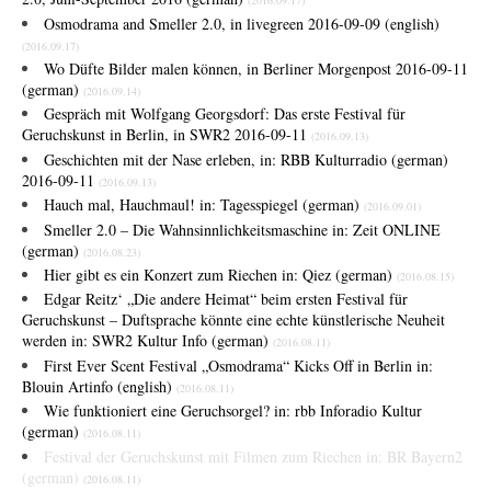
(2016.09.17)
Osmodrama and Smeller 2.0, in livegreen 2016-09-09 (english)
(2016.09.17)
Wo Düfte Bilder malen können, in Berliner Morgenpost 2016-09-11
(german)
(2016.09.14)
Gespräch mit Wolfgang Georgsdorf: Das erste Festival für
Geruchskunst in Berlin, in SWR2 2016-09-11
(2016.09.13)
Geschichten mit der Nase erleben, in: RBB Kulturradio (german)
2016-09-11
(2016.09.13)
Hauch mal, Hauchmaul! in: Tagesspiegel (german)
(2016.09.01)
Smeller 2.0 – Die Wahnsinnlichkeitsmaschine in: Zeit ONLINE
(german)
(2016.08.23)
Hier gibt es ein Konzert zum Riechen in: Qiez (german)
(2016.08.15)
Edgar Reitz‘ „Die andere Heimat“ beim ersten Festival für
Geruchskunst – Duftsprache könnte eine echte künstlerische Neuheit
werden in: SWR2 Kultur Info (german)
(2016.08.11)
First Ever Scent Festival „Osmodrama“ Kicks Off in Berlin in:
Blouin Artinfo (english)
(2016.08.11)
Wie funktioniert eine Geruchsorgel? in: rbb Inforadio Kultur
(german)
(2016.08.11)
Festival der Geruchskunst mit Filmen zum Riechen in: BR Bayern2
(german)
(2016.08.11)