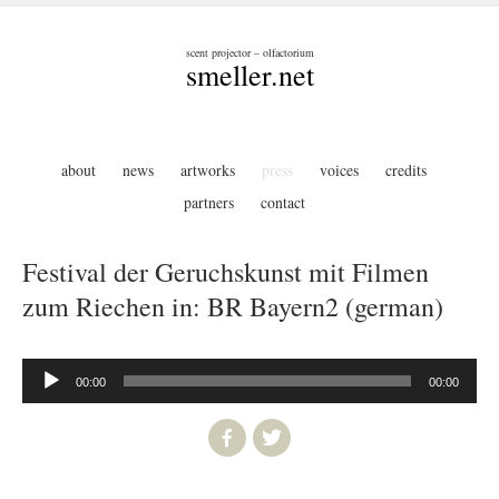
scent projector – olfactorium
smeller.net
about
news
artworks
press
voices
credits
partners
contact
Festival der Geruchskunst mit Filmen
zum Riechen in: BR Bayern2 (german)
Audio-
00:00
00:00
Player