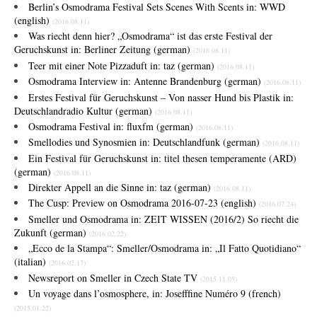
Berlin’s Osmodrama Festival Sets Scenes With Scents in: WWD
(english)
(2016.08.11)
Was riecht denn hier? „Osmodrama“ ist das erste Festival der
Geruchskunst in: Berliner Zeitung (german)
(2016.08.11)
Teer mit einer Note Pizzaduft in: taz (german)
(2016.08.11)
Osmodrama Interview in: Antenne Brandenburg (german)
(2016.08.11)
Erstes Festival für Geruchskunst – Von nasser Hund bis Plastik in:
Deutschlandradio Kultur (german)
(2016.08.11)
Osmodrama Festival in: fluxfm (german)
(2016.08.11)
Smellodies und Synosmien in: Deutschlandfunk (german)
(2016.08.11)
Ein Festival für Geruchskunst in: titel thesen temperamente (ARD)
(german)
(2016.08.11)
Direkter Appell an die Sinne in: taz (german)
(2016.08.11)
The Cusp: Preview on Osmodrama 2016-07-23 (english)
(2016.07.24)
Smeller und Osmodrama in: ZEIT WISSEN (2016/2)
So riecht die
Zukunft (german)
(2016.02.22)
„Ecco de la Stampa“: Smeller/Osmodrama
in: „Il Fatto Quotidiano“
(italian)
(2016.02.17)
Newsreport on Smeller in Czech State TV
(2015.11.05)
Un voyage dans l’osmosphere, in: Josefffine Numéro 9 (french)
(2015.01.22)