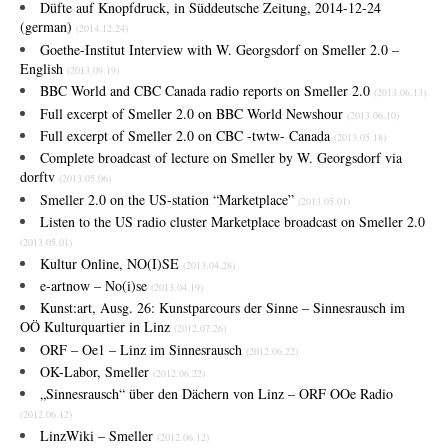
Düfte auf Knopfdruck, in Süddeutsche Zeitung, 2014-12-24
(german)
(2014.12.24)
Goethe-Institut Interview with W. Georgsdorf on Smeller 2.0 –
English
(2013.09.19)
BBC World and CBC Canada radio reports on Smeller 2.0
(2013.06.13)
Full excerpt of Smeller 2.0 on BBC World Newshour
(2013.06.10)
Full excerpt of Smeller 2.0 on CBC -twtw- Canada
(2013.05.18)
Complete broadcast of lecture on Smeller by W. Georgsdorf via
dorftv
(2013.05.06)
Smeller 2.0 on the US-station “Marketplace”
(2013.05.01)
Listen to the US radio cluster Marketplace broadcast on Smeller 2.0
(2013.05.01)
Kultur Online, NO(I)SE
(2013.04.28)
e-artnow – No(i)se
(2013.04.19)
Kunst:art, Ausg. 26: Kunstparcours der Sinne – Sinnesrausch im
OÖ Kulturquartier in Linz
(2012.07.26)
ORF – Oe1 – Linz im Sinnesrausch
(2012.06.22)
OK-Labor, Smeller
(2012.06.22)
„Sinnesrausch“ über den Dächern von Linz – ORF OOe Radio
(2012.06.12)
LinzWiki – Smeller
(2012.06.12)