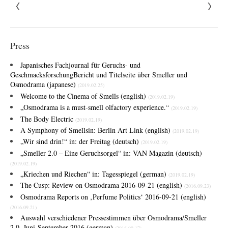
Press
Japanisches Fachjournal für Geruchs- und
Geschmacksforschung
Bericht und Titelseite über Smeller und
Osmodrama (japanese)
(2019.02.25)
Welcome to the Cinema of Smells (english)
(2019.02.19)
„Osmodrama is a must-smell olfactory experience.“
(2019.02.19)
The Body Electric
(2019.02.19)
A Symphony of Smells
in: Berlin Art Link (english)
(2019.02.19)
„Wir sind drin!“
in: der Freitag (deutsch)
(2019.02.19)
„Smeller 2.0 – Eine Geruchsorgel“
in: VAN Magazin (deutsch)
(2019.02.19)
„Kriechen und Riechen“
in: Tagesspiegel (german)
(2019.02.19)
The Cusp: Review on Osmodrama 2016-09-21 (english)
(2016.09.23)
Osmodrama Reports on ‚Perfume Politics‘ 2016-09-21 (english)
(2016.09.21)
Auswahl verschiedener Pressestimmen über Osmodrama/Smeller
2.0, Juni-September 2016 (german)